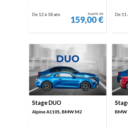
De 12 à 18 ans
A partir de
De 11 
159,00
€
RÉSERVER
Stage DUO
Stag
Alpine A110S, BMW M2
BMW M