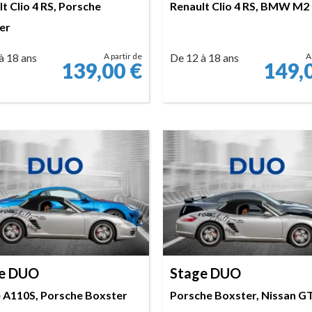
t Clio 4 RS, Porsche
Renault Clio 4 RS, BMW M2
er
à 18 ans
A partir de
De 12 à 18 ans
A
139,00
€
149,
RÉSERVER
RÉSERVER
e DUO
Stage DUO
e A110S, Porsche Boxster
Porsche Boxster, Nissan G