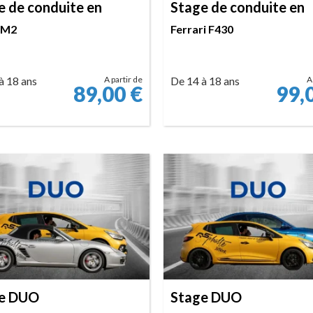
e de conduite en
Stage de conduite en
 M2
Ferrari F430
à 18 ans
A partir de
De 14 à 18 ans
A
89,00
€
99,
RÉSERVER
RÉSERVER
e DUO
Stage DUO