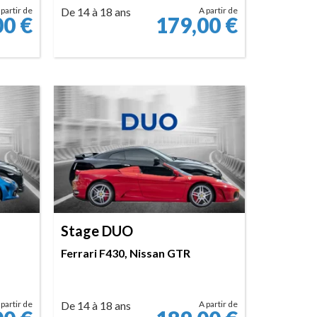
 partir de
De 14 à 18 ans
A partir de
00
€
179,00
€
RÉSERVER
Stage DUO
Ferrari F430, Nissan GTR
 partir de
De 14 à 18 ans
A partir de