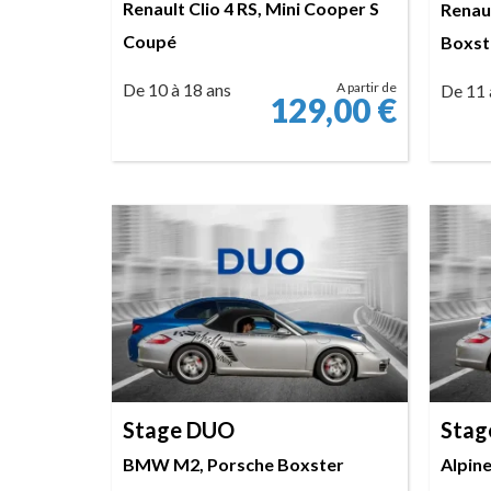
Renault Clio 4 RS, Mini Cooper S
Renaul
Coupé
Boxst
De 10 à 18 ans
A partir de
De 11 
129,00
€
RÉSERVER
Stage DUO
Stag
BMW M2, Porsche Boxster
Alpin