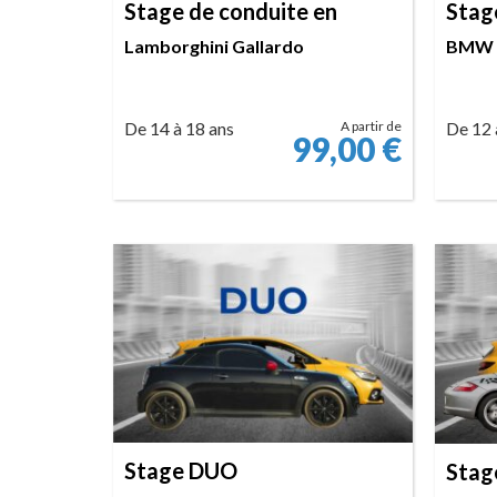
Stage de conduite en
Stag
Lamborghini Gallardo
BMW
De 14 à 18 ans
A partir de
De 12 
99,00
€
RÉSERVER
Stage DUO
Stag