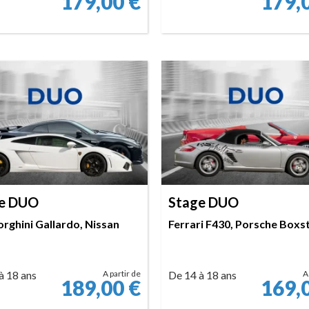
179,00
€
179,
RÉSERVER
RÉSERVER
e DUO
Stage DUO
rghini Gallardo, Nissan
Ferrari F430, Porsche Boxs
à 18 ans
A partir de
De 14 à 18 ans
A
189,00
€
169,