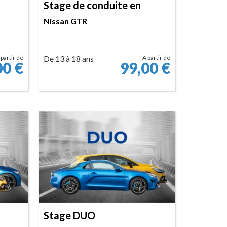
Stage de conduite en
Nissan GTR
 partir de
De 13 à 18 ans
A partir de
00
€
99,00
€
RÉSERVER
Stage DUO