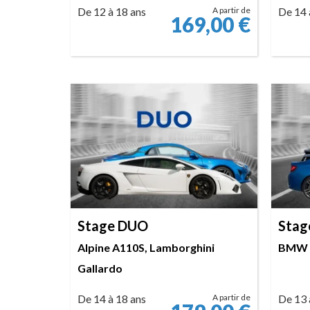
De 12 à 18 ans
A partir de
De 14 
169,00
€
RÉSERVER
Stage DUO
Stag
Alpine A110S, Lamborghini
BMW M
Gallardo
De 14 à 18 ans
A partir de
De 13 