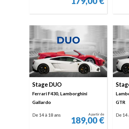
179,00
€
RÉSERVER
Stage DUO
Stag
Ferrari F430, Lamborghini
Lambo
Gallardo
GTR
De 14 à 18 ans
A partir de
De 14 
189,00
€