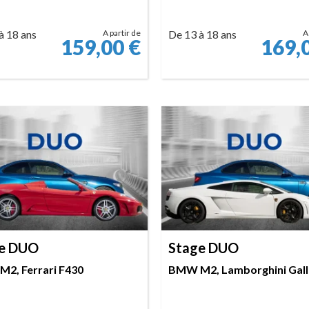
à 18 ans
A partir de
De 13 à 18 ans
A
159,00
€
169,
RÉSERVER
RÉSERVER
e DUO
Stage DUO
2, Ferrari F430
BMW M2, Lamborghini Gal