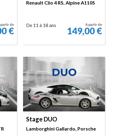
Renault Clio 4 RS, Alpine A110S
 partir de
De 11 à 18 ans
A partir de
00
€
149,00
€
RÉSERVER
Stage DUO
TR
Lamborghini Gallardo, Porsche