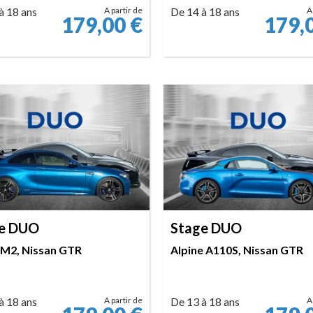
à 18 ans
A partir de
De 14 à 18 ans
A
179,00
€
179,
RÉSERVER
RÉSERVER
e DUO
Stage DUO
2, Nissan GTR
Alpine A110S, Nissan GTR
à 18 ans
A partir de
De 13 à 18 ans
A