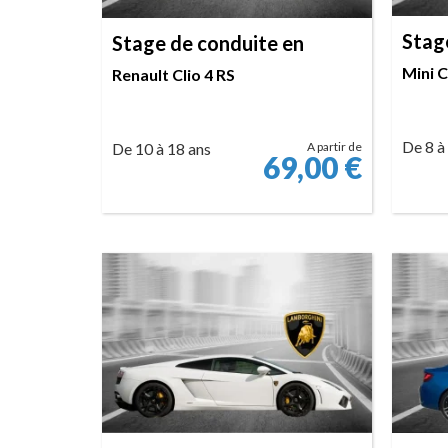
Stag
Stage de conduite en
Mini 
Renault Clio 4 RS
De 8 à
De 10 à 18 ans
A partir de
69,00
€
RÉSERVER