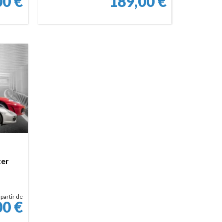
00
€
189,00
€
RÉSERVER
ter
 partir de
00
€