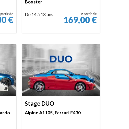
Boxster
 partir de
De 14 à 18 ans
A partir de
00
€
169,00
€
RÉSERVER
Stage DUO
lardo
Alpine A110S, Ferrari F430