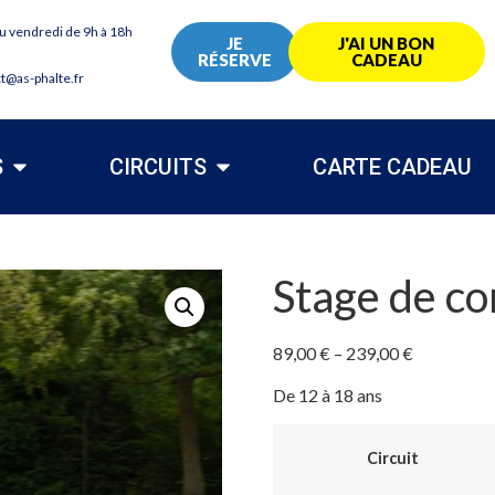
au vendredi de 9h à 18h
JE
J'AI UN BON
RÉSERVE
CADEAU
ct@as-phalte.fr
S
CIRCUITS
CARTE CADEAU
Stage de c
89,00
€
–
239,00
€
De 12 à 18 ans
Circuit