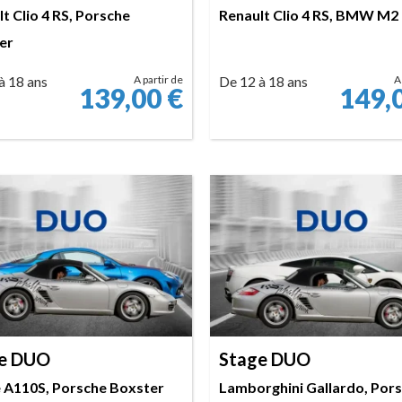
t Clio 4 RS, Porsche
Renault Clio 4 RS, BMW M2
er
à 18 ans
A partir de
De 12 à 18 ans
A
139,00
€
149,
RÉSERVER
RÉSERVER
e DUO
Stage DUO
e A110S, Porsche Boxster
Lamborghini Gallardo, Por