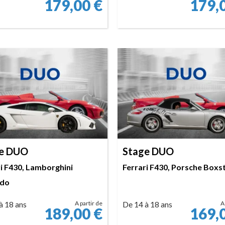
179,00
€
179,
RÉSERVER
RÉSERVER
e DUO
Stage DUO
i F430, Lamborghini
Ferrari F430, Porsche Boxs
rdo
à 18 ans
A partir de
De 14 à 18 ans
A
189,00
€
169,