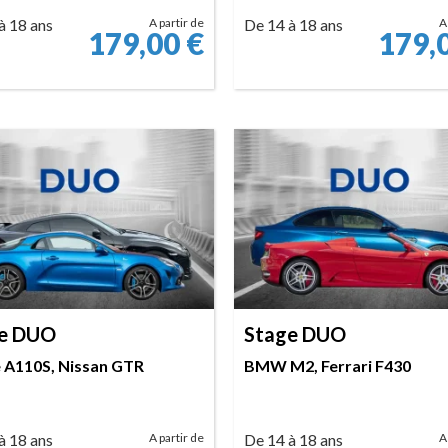
à 18 ans
A partir de
De 14 à 18 ans
A
179,00
€
179,
RÉSERVER
RÉSERVER
e DUO
Stage DUO
e A110S, Nissan GTR
BMW M2, Ferrari F430
à 18 ans
A partir de
De 14 à 18 ans
A