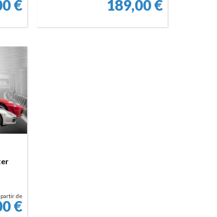
00
€
189,00
€
RÉSERVER
ter
 partir de
00
€