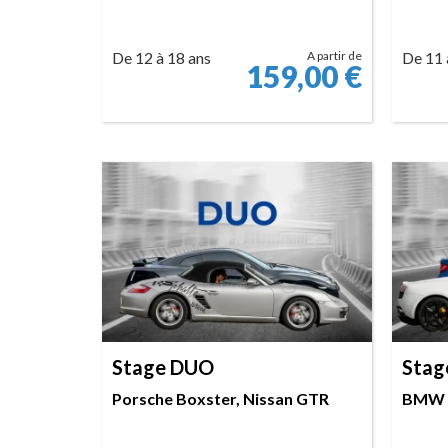
De 12 à 18 ans
A partir de
De 11 
159,00
€
RÉSERVER
Stage DUO
Stag
Porsche Boxster, Nissan GTR
BMW M