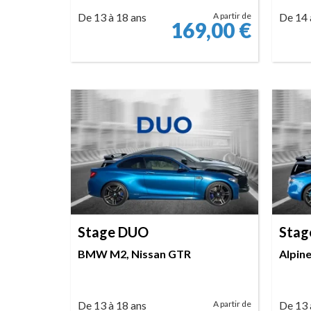
De 13 à 18 ans
A partir de
De 14 
169,00
€
RÉSERVER
Stage DUO
Stag
BMW M2, Nissan GTR
Alpin
De 13 à 18 ans
A partir de
De 13 