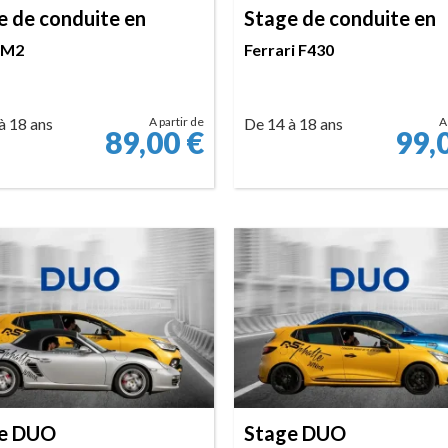
e de conduite en
Stage de conduite en
 M2
Ferrari F430
à 18 ans
A partir de
De 14 à 18 ans
A
89,00
€
99,
RÉSERVER
RÉSERVER
e DUO
Stage DUO