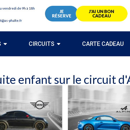
au vendredi de 9h à 18h
JE
J'AI UN BON
RÉSERVE
CADEAU
ct@as-phalte.fr
S
CIRCUITS
CARTE CADEAU
te enfant sur le circuit d