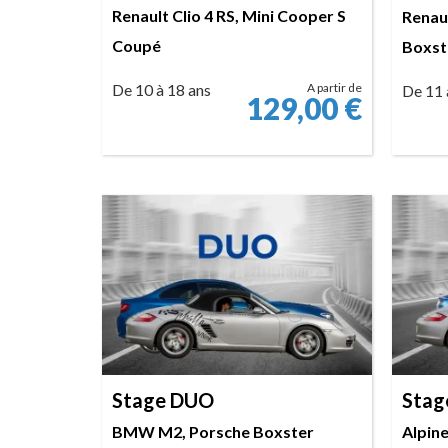
Renault Clio 4 RS, Mini Cooper S
Renaul
Coupé
Boxst
De 10 à 18 ans
A partir de
De 11 
129,00
€
RÉSERVER
Stage DUO
Stag
BMW M2, Porsche Boxster
Alpin