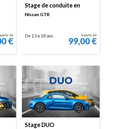
Stage de conduite en
Nissan GTR
 partir de
De 13 à 18 ans
A partir de
00
€
99,00
€
RÉSERVER
Stage DUO