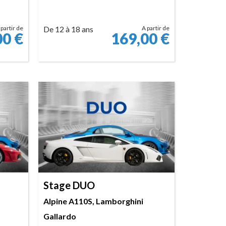
 partir de
De 12 à 18 ans
A partir de
00
€
169,00
€
RÉSERVER
Stage DUO
Alpine A110S, Lamborghini
Gallardo