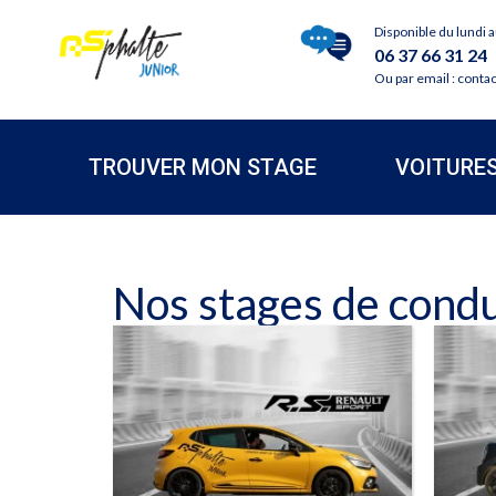
Disponible du lundi 
06 37 66 31 24
Ou par email : conta
TROUVER MON STAGE
VOITURE
Nos stages de condui