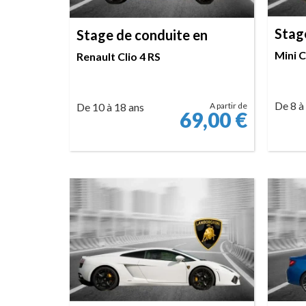
Stag
Stage de conduite en
Mini 
Renault Clio 4 RS
De 8 à
De 10 à 18 ans
A partir de
69,00
€
RÉSERVER