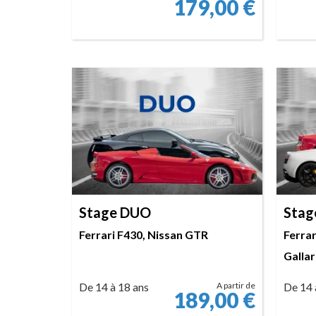
179,00
€
RÉSERVER
Stage DUO
Stag
Ferrari F430, Nissan GTR
Ferrar
Galla
De 14 à 18 ans
A partir de
De 14 
189,00
€