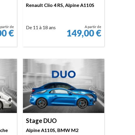
Renault Clio 4 RS, Alpine A110S
 partir de
De 11 à 18 ans
A partir de
00
€
149,00
€
RÉSERVER
Stage DUO
sche
Alpine A110S, BMW M2