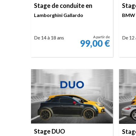
Stage de conduite en
Stag
Lamborghini Gallardo
BMW
De 14 à 18 ans
A partir de
De 12 
99,00
€
RÉSERVER
Stage DUO
Stag