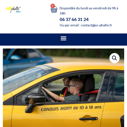
0
Disponible du lundi au vendredi de 9h à
18h
06 37 66 31 24
Ou par email : contact@as-phalte.fr