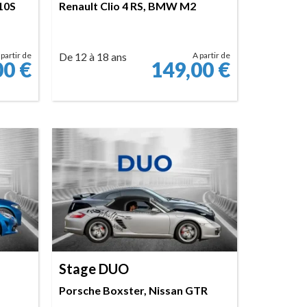
110S
Renault Clio 4 RS, BMW M2
 partir de
De 12 à 18 ans
A partir de
00
€
149,00
€
RÉSERVER
Stage DUO
Porsche Boxster, Nissan GTR