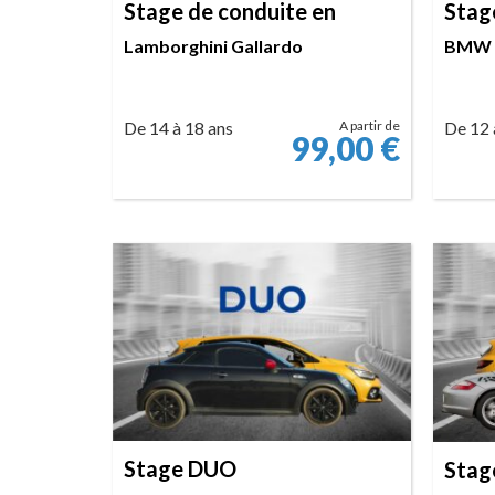
Stage de conduite en
Stag
Lamborghini Gallardo
BMW
De 14 à 18 ans
A partir de
De 12 
99,00
€
RÉSERVER
Stage DUO
Stag