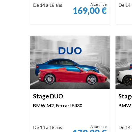
De 14 à 18 ans
A partir de
De 14 
169,00
€
RÉSERVER
Stage DUO
Stag
BMW M2, Ferrari F430
BMW M
De 14 à 18 ans
A partir de
De 14 