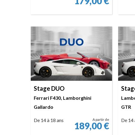
179,00
€
RÉSERVER
Stage DUO
Stag
Ferrari F430, Lamborghini
Lambo
Gallardo
GTR
De 14 à 18 ans
A partir de
De 14 
189,00
€