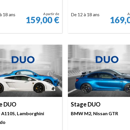
à 18 ans
A partir de
De 12 à 18 ans
A
159,00
€
169,
RÉSERVER
RÉSERVER
e DUO
Stage DUO
e A110S, Lamborghini
BMW M2, Nissan GTR
rdo