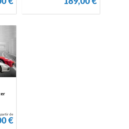
00
€
189,00
€
RÉSERVER
ter
 partir de
00
€