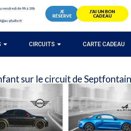
au vendredi de 9h à 18h
JE
J'AI UN BON
RÉSERVE
CADEAU
ct@as-phalte.fr
S
CIRCUITS
CARTE CADEAU
fant sur le circuit de Septfontai