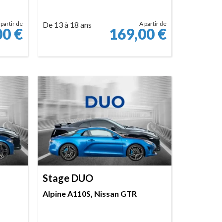
 partir de
De 13 à 18 ans
A partir de
00
€
169,00
€
RÉSERVER
Stage DUO
Alpine A110S, Nissan GTR