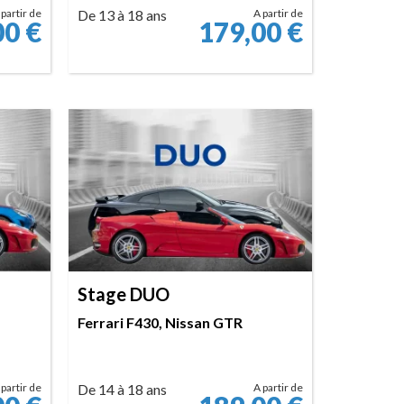
 partir de
De 13 à 18 ans
A partir de
00
€
179,00
€
RÉSERVER
Stage DUO
Ferrari F430, Nissan GTR
 partir de
De 14 à 18 ans
A partir de