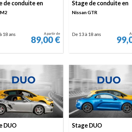
e de conduite en
Stage de conduite en
 M2
Nissan GTR
à 18 ans
A partir de
De 13 à 18 ans
A
89,00
€
99,
RÉSERVER
RÉSERVER
e DUO
Stage DUO