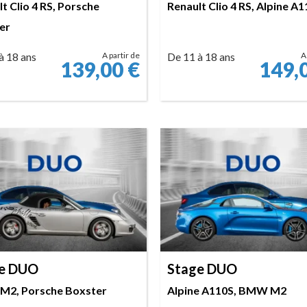
t Clio 4 RS, Porsche
Renault Clio 4 RS, Alpine A
er
à 18 ans
A partir de
De 11 à 18 ans
A
139,00
€
149,
RÉSERVER
RÉSERVER
e DUO
Stage DUO
2, Porsche Boxster
Alpine A110S, BMW M2