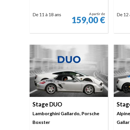
De 11 à 18 ans
A partir de
De 12 
159,00
€
RÉSERVER
Stage DUO
Stag
Lamborghini Gallardo, Porsche
Alpin
Boxster
Galla