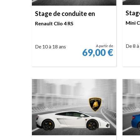
Stag
Stage de conduite en
Mini 
Renault Clio 4 RS
De 8 à
De 10 à 18 ans
A partir de
69,00
€
RÉSERVER