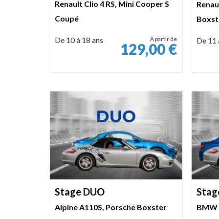
Renault Clio 4 RS, Mini Cooper S
Renaul
Coupé
Boxst
De 10 à 18 ans
A partir de
De 11 
129,00
€
RÉSERVER
Stage DUO
Stag
Alpine A110S, Porsche Boxster
BMW M