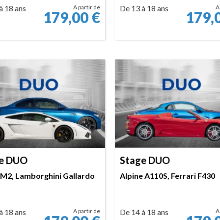
à 18 ans
A partir de
De 13 à 18 ans
A
179,00
€
179,
RÉSERVER
RÉSERVER
e DUO
Stage DUO
2, Lamborghini Gallardo
Alpine A110S, Ferrari F430
à 18 ans
A partir de
De 14 à 18 ans
A