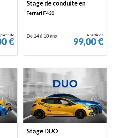
Stage de conduite en
Ferrari F430
 partir de
De 14 à 18 ans
A partir de
00
€
99,00
€
RÉSERVER
Stage DUO