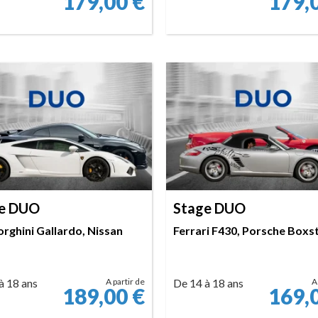
179,00
€
179,
RÉSERVER
RÉSERVER
e DUO
Stage DUO
rghini Gallardo, Nissan
Ferrari F430, Porsche Boxs
à 18 ans
A partir de
De 14 à 18 ans
A
189,00
€
169,