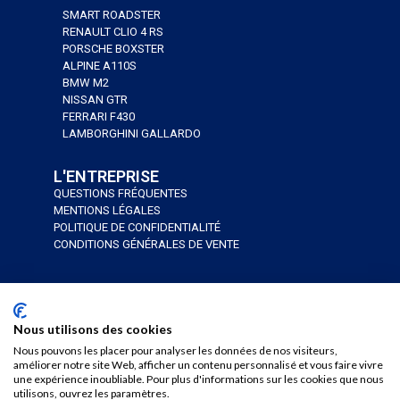
SMART ROADSTER
RENAULT CLIO 4 RS
PORSCHE BOXSTER
ALPINE A110S
BMW M2
NISSAN GTR
FERRARI F430
LAMBORGHINI GALLARDO
L'ENTREPRISE
QUESTIONS FRÉQUENTES
MENTIONS LÉGALES
POLITIQUE DE CONFIDENTIALITÉ
CONDITIONS GÉNÉRALES DE VENTE
J’AI UN BON CADEAU
JE RÉSERVE
Nous utilisons des cookies
Nous pouvons les placer pour analyser les données de nos visiteurs,
améliorer notre site Web, afficher un contenu personnalisé et vous faire vivre
une expérience inoubliable. Pour plus d'informations sur les cookies que nous
utilisons, ouvrez les paramètres.
Copyright © 2024 AS’phalte Junior