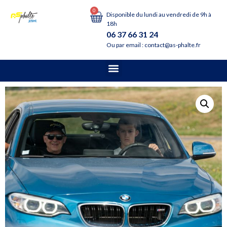
0
Disponible du lundi au vendredi de 9h à
18h
06 37 66 31 24
Ou par email : contact@as-phalte.fr