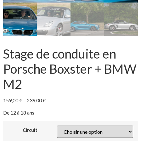
Stage de conduite en
Porsche Boxster + BMW
M2
159,00
€
–
239,00
€
De 12 à 18 ans
Circuit