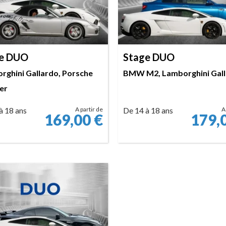
e DUO
Stage DUO
rghini Gallardo, Porsche
BMW M2, Lamborghini Gal
er
à 18 ans
A partir de
De 14 à 18 ans
A
169,00
€
179,
RÉSERVER
RÉSERVER