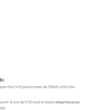
do
uipée d’un V10 performant de 500ch, offre des
ouvrir le son du V10 tout en étant
adaptée pour
nts
.