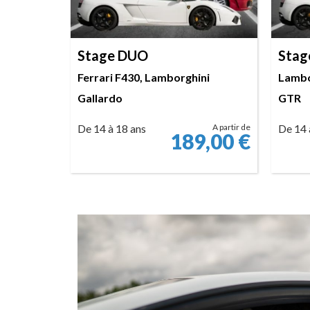
Stage DUO
Stag
Ferrari F430, Lamborghini
Lambo
Gallardo
GTR
De 14 à 18 ans
A partir de
De 14 
189,00
€
RÉSERVER