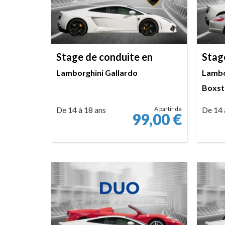
Stage de conduite en
Stag
Lamborghini Gallardo
Lambo
Boxst
De 14 à 18 ans
A partir de
De 14 
99,00
€
RÉSERVER