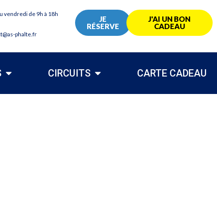
au vendredi de 9h à 18h
JE
J'AI UN BON
RÉSERVE
CADEAU
ct@as-phalte.fr
S
CIRCUITS
CARTE CADEAU