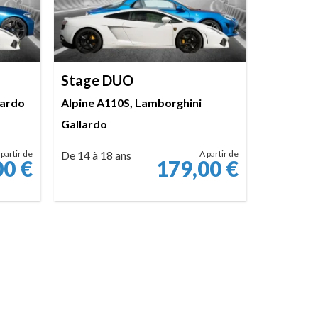
Stage DUO
lardo
Alpine A110S, Lamborghini
Gallardo
 partir de
De 14 à 18 ans
A partir de
00
€
179,00
€
RÉSERVER