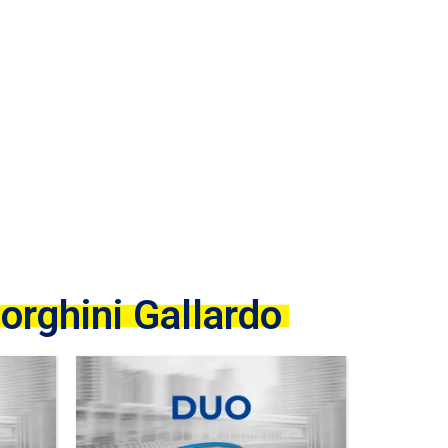
lardo
rghini Gallardo