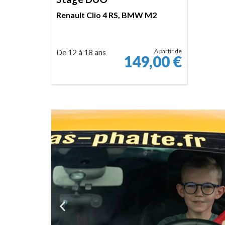
Renault Clio 4 RS, BMW M2
De 12 à 18 ans
A partir de
149,00
€
RÉSERVER