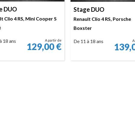
e DUO
Stage DUO
t Clio 4 RS, Mini Cooper S
Renault Clio 4 RS, Porsche
é
Boxster
à 18 ans
A partir de
De 11 à 18 ans
A
129,00
€
139,
RÉSERVER
RÉSERVER