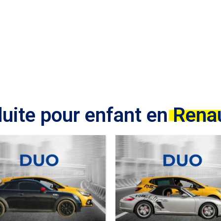
t Clio 4 R
uite pour enfant en
Renau