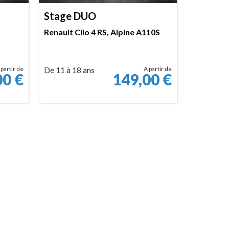
Stage DUO
Renault Clio 4 RS, Alpine A110S
 partir de
De 11 à 18 ans
A partir de
00
€
149,00
€
RÉSERVER