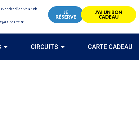
au vendredi de 9h à 18h
JE
J'AI UN BON
RÉSERVE
CADEAU
ct@as-phalte.fr
S
CIRCUITS
CARTE CADEAU