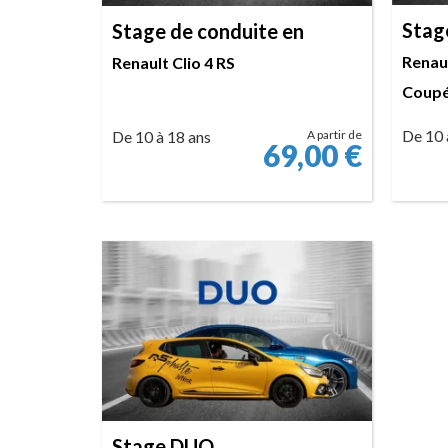
Stag
Stage de conduite en
Renaul
Renault Clio 4 RS
Coup
De 10 
De 10 à 18 ans
A partir de
69,00
€
RÉSERVER
Stage DUO