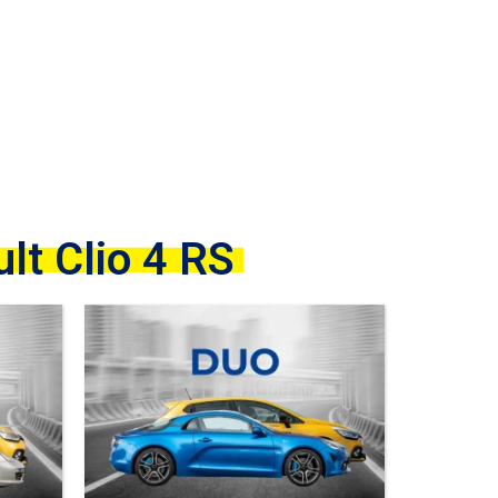
S
lt Clio 4 RS​