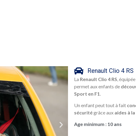
Renault Clio 4 RS
La
Renault Clio 4 RS
, équipée
permet aux enfants de
découv
Sport en F1
.
Un enfant peut tout à fait
cond
sécurité
grâce aux
aides à l
Age minimum : 10 ans