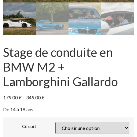
Stage de conduite en
BMW M2 +
Lamborghini Gallardo
179,00
€
–
349,00
€
De 14 à 18 ans
Circuit