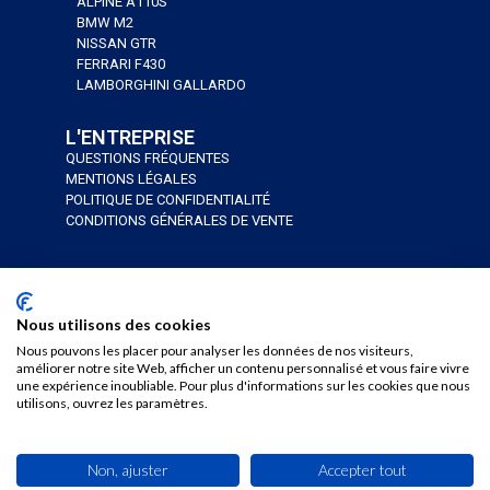
ALPINE A110S
BMW M2
NISSAN GTR
FERRARI F430
LAMBORGHINI GALLARDO
L'ENTREPRISE
QUESTIONS FRÉQUENTES
MENTIONS LÉGALES
POLITIQUE DE CONFIDENTIALITÉ
CONDITIONS GÉNÉRALES DE VENTE
J’AI UN BON CADEAU
JE RÉSERVE
Nous utilisons des cookies
Nous pouvons les placer pour analyser les données de nos visiteurs,
améliorer notre site Web, afficher un contenu personnalisé et vous faire vivre
une expérience inoubliable. Pour plus d'informations sur les cookies que nous
utilisons, ouvrez les paramètres.
Copyright © 2024 AS’phalte Junior
DESIGN & DÉVELOPPEMENT PAR
SYSTEMIZ
Non, ajuster
Accepter tout