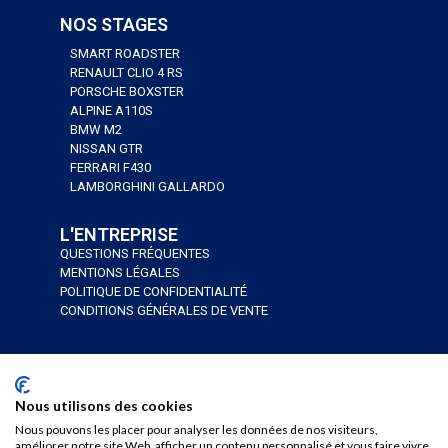
NOS STAGES
SMART ROADSTER
RENAULT CLIO 4 RS
PORSCHE BOXSTER
ALPINE A110S
BMW M2
NISSAN GTR
FERRARI F430
LAMBORGHINI GALLARDO
L'ENTREPRISE
QUESTIONS FRÉQUENTES
MENTIONS LÉGALES
POLITIQUE DE CONFIDENTIALITÉ
CONDITIONS GÉNÉRALES DE VENTE
J’AI UN BON CADEAU
JE RÉSERVE
Nous utilisons des cookies
Nous pouvons les placer pour analyser les données de nos visiteurs,
améliorer notre site Web, afficher un contenu personnalisé et vous faire vivre