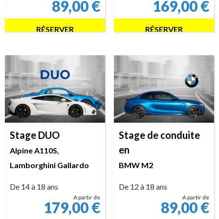
89,00
€
169,00
€
RÉSERVER
RÉSERVER
Stage DUO
Stage de conduite
en
Alpine A110S,
Lamborghini Gallardo
BMW M2
De 14 à 18 ans
De 12 à 18 ans
A partir de
A partir de
179,00
€
89,00
€