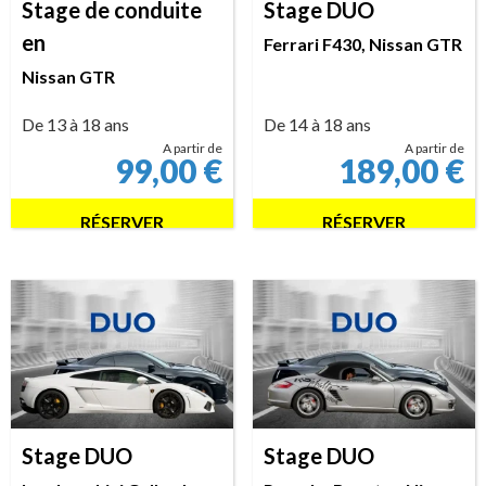
Stage de conduite
Stage DUO
en
Ferrari F430, Nissan GTR
Nissan GTR
De 13 à 18 ans
De 14 à 18 ans
A partir de
A partir de
99,00
€
189,00
€
RÉSERVER
RÉSERVER
Stage DUO
Stage DUO