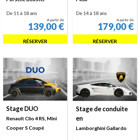
De 11 à 18 ans
De 14 à 18 ans
A partir de
A partir de
139,00
€
179,00
€
RÉSERVER
RÉSERVER
Stage DUO
Stage de conduite
en
Renault Clio 4 RS, Mini
Cooper S Coupé
Lamborghini Gallardo