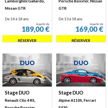
Lamborghini Gallardo,
Porsche Boxster, Nissan
Nissan GTR
GTR
De 14 à 18 ans
De 13 à 18 ans
A partir de
A partir de
189,00
€
169,00
€
RÉSERVER
RÉSERVER
Stage DUO
Stage DUO
Renault Clio 4 RS,
Alpine A110S, Ferrari
Porsche Boxster
F430