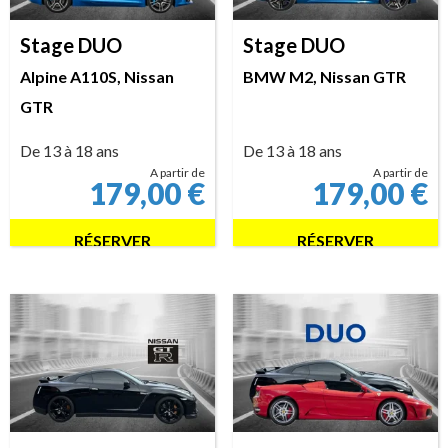
Stage DUO
Stage DUO
Alpine A110S, Nissan
BMW M2, Nissan GTR
GTR
De 13 à 18 ans
De 13 à 18 ans
A partir de
A partir de
179,00
€
179,00
€
RÉSERVER
RÉSERVER