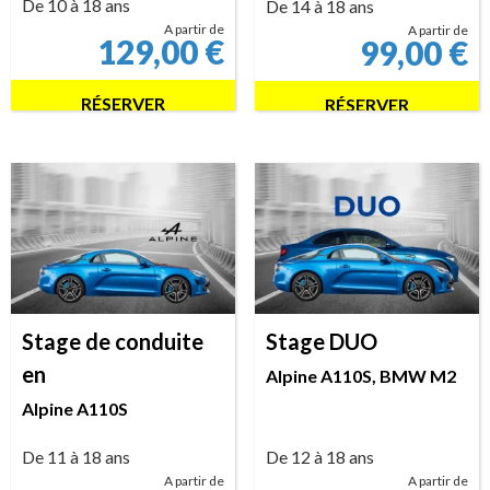
De 10 à 18 ans
De 14 à 18 ans
A partir de
A partir de
129,00
€
99,00
€
RÉSERVER
RÉSERVER
Stage de conduite
Stage DUO
en
Alpine A110S, BMW M2
Alpine A110S
De 11 à 18 ans
De 12 à 18 ans
A partir de
A partir de