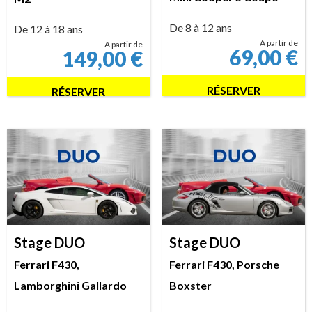
De 8 à 12 ans
De 12 à 18 ans
A partir de
A partir de
69,00
€
149,00
€
RÉSERVER
RÉSERVER
Stage DUO
Stage DUO
Ferrari F430,
Ferrari F430, Porsche
Lamborghini Gallardo
Boxster