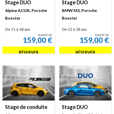
Stage DUO
Stage DUO
Alpine A110S, Porsche
BMW M2, Porsche
Boxster
Boxster
De 11 à 18 ans
De 12 à 18 ans
A partir de
A partir de
159,00
€
159,00
€
RÉSERVER
RÉSERVER
Stage de conduite
Stage DUO