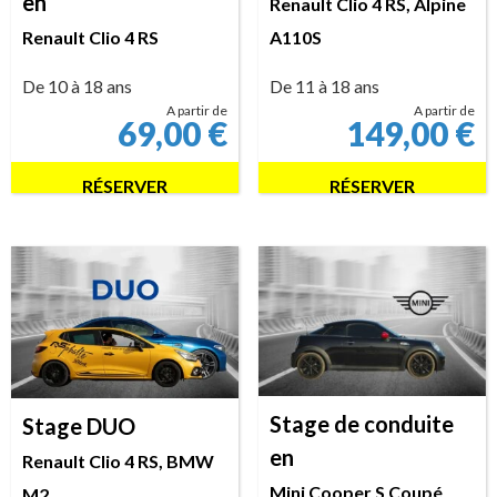
en
Renault Clio 4 RS, Alpine
Renault Clio 4 RS
A110S
De 10 à 18 ans
De 11 à 18 ans
A partir de
A partir de
69,00
€
149,00
€
RÉSERVER
RÉSERVER
Stage de conduite
Stage DUO
en
Renault Clio 4 RS, BMW
Mini Cooper S Coupé
M2