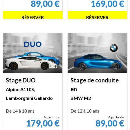
89,00
€
169,00
€
RÉSERVER
RÉSERVER
Stage DUO
Stage de conduite
en
Alpine A110S,
Lamborghini Gallardo
BMW M2
De 14 à 18 ans
De 12 à 18 ans
A partir de
A partir de
179,00
€
89,00
€