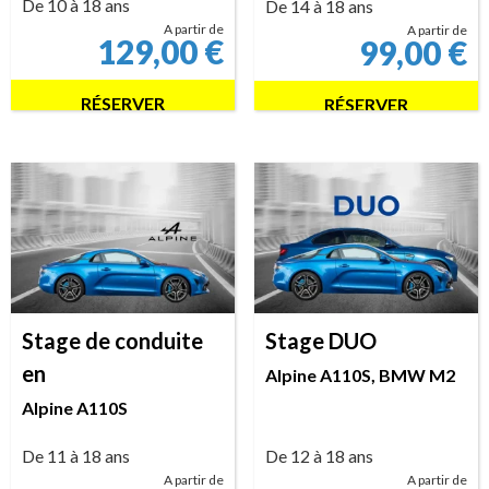
De 10 à 18 ans
De 14 à 18 ans
A partir de
A partir de
129,00
€
99,00
€
RÉSERVER
RÉSERVER
Stage de conduite
Stage DUO
en
Alpine A110S, BMW M2
Alpine A110S
De 11 à 18 ans
De 12 à 18 ans
A partir de
A partir de