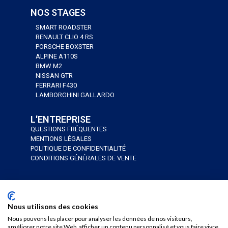
NOS STAGES
SMART ROADSTER
RENAULT CLIO 4 RS
PORSCHE BOXSTER
ALPINE A110S
BMW M2
NISSAN GTR
FERRARI F430
LAMBORGHINI GALLARDO
L'ENTREPRISE
QUESTIONS FRÉQUENTES
MENTIONS LÉGALES
POLITIQUE DE CONFIDENTIALITÉ
CONDITIONS GÉNÉRALES DE VENTE
J’AI UN BON CADEAU
JE RÉSERVE
Nous utilisons des cookies
Nous pouvons les placer pour analyser les données de nos visiteurs,
améliorer notre site Web, afficher un contenu personnalisé et vous faire vivre