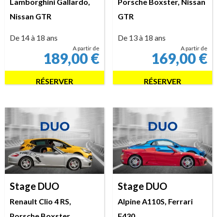
Lamborghini Gallardo,
Porsche Boxster, Nissan
Nissan GTR
GTR
De 14 à 18 ans
De 13 à 18 ans
A partir de
A partir de
189,00
€
169,00
€
RÉSERVER
RÉSERVER
Stage DUO
Stage DUO
Renault Clio 4 RS,
Alpine A110S, Ferrari
Porsche Boxster
F430