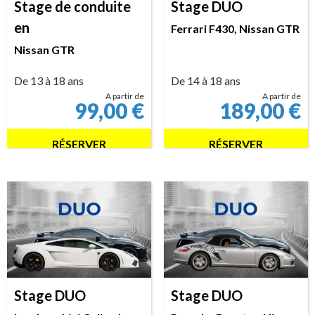
Stage de conduite
Stage DUO
en
Ferrari F430, Nissan GTR
Nissan GTR
De 13 à 18 ans
De 14 à 18 ans
A partir de
A partir de
99,00
€
189,00
€
RÉSERVER
RÉSERVER
Stage DUO
Stage DUO