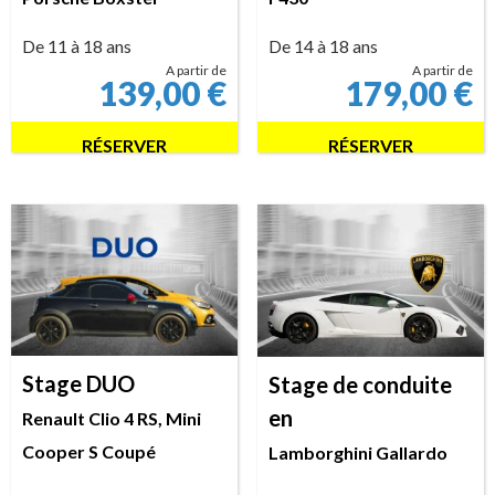
De 11 à 18 ans
De 14 à 18 ans
A partir de
A partir de
139,00
€
179,00
€
RÉSERVER
RÉSERVER
Stage DUO
Stage de conduite
en
Renault Clio 4 RS, Mini
Cooper S Coupé
Lamborghini Gallardo