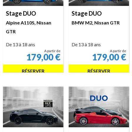
Stage DUO
Stage DUO
Alpine A110S, Nissan
BMW M2, Nissan GTR
GTR
De 13 à 18 ans
De 13 à 18 ans
A partir de
A partir de
179,00
€
179,00
€
RÉSERVER
RÉSERVER