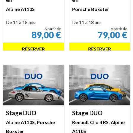
Alpine A110S
Porsche Boxster
De 11 à 18 ans
De 11 à 18 ans
A partir de
A partir de
89,00
€
79,00
€
RÉSERVER
RÉSERVER
Stage DUO
Stage DUO
Alpine A110S, Porsche
Renault Clio 4 RS, Alpine
Boxster
A110S