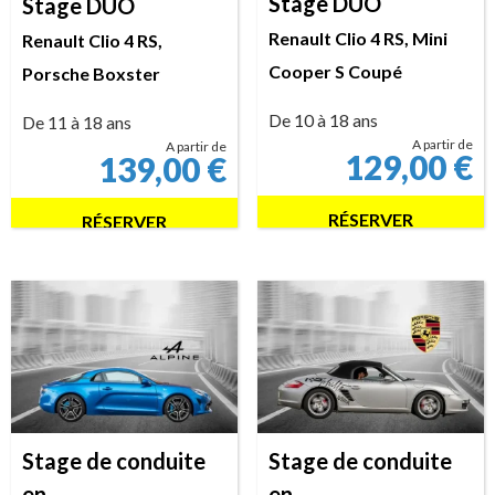
Stage DUO
Stage DUO
Renault Clio 4 RS, Mini
Renault Clio 4 RS,
Cooper S Coupé
Porsche Boxster
De 10 à 18 ans
De 11 à 18 ans
A partir de
A partir de
129,00
€
139,00
€
RÉSERVER
RÉSERVER
Stage de conduite
Stage de conduite
en
en